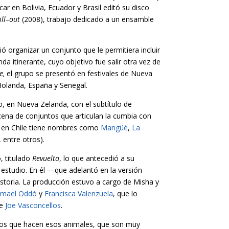
car en Bolivia, Ecuador y Brasil editó su disco
ill–out
(2008), trabajo dedicado a un ensamble
 organizar un conjunto que le permitiera incluir
itinerante, cuyo objetivo fue salir otra vez de
e,
el grupo se presentó en festivales de Nueva
, Holanda, España y Senegal.
o, en Nueva Zelanda, con el subtítulo de
ena de conjuntos que articulan la cumbia con
e en Chile tiene nombres como
Mangüé
,
La
, entre otros).
, titulado
Revuelta
, lo que antecedió a su
estudio. En él —que adelantó en la versión
storia. La producción estuvo a cargo de Misha y
smael Oddó
y
Francisca Valenzuela
, que lo
de
Joe Vasconcellos
.
idos que hacen esos animales, que son muy