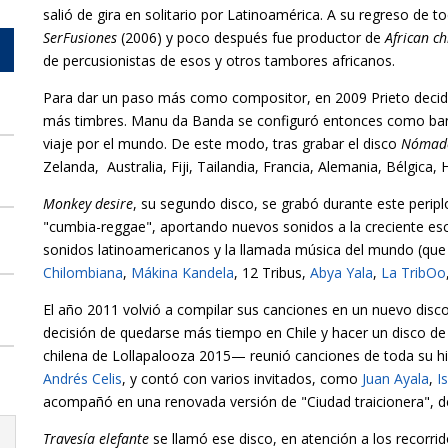
salió de gira en solitario por Latinoamérica. A su regreso de to
SerFusiones
(2006) y poco después fue productor de
African ch
de percusionistas de esos y otros tambores africanos.
Para dar un paso más como compositor, en 2009 Prieto decidió
más timbres. Manu da Banda se configuró entonces como banda 
viaje por el mundo. De este modo, tras grabar el disco
Nómad
Zelanda, Australia, Fiji, Tailandia, Francia, Alemania, Bélgica
Monkey desire
, su segundo disco, se grabó durante este peripl
"cumbia-reggae", aportando nuevos sonidos a la creciente esc
sonidos latinoamericanos y la llamada música del mundo (qu
Chilombiana
,
Mákina Kandela
, 12 Tribus,
Abya Yala
,
La TribOo
El año 2011 volvió a compilar sus canciones en un nuevo disco
decisión de quedarse más tiempo en Chile y hacer un disco de 
chilena de Lollapalooza 2015— reunió canciones de toda su hi
Andrés Celis
, y contó con varios invitados, como
Juan Ayala
,
I
acompañó en una renovada versión de "Ciudad traicionera", 
Travesía elefante
se llamó ese disco, en atención a los recorr