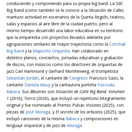
conduciendo y componiendo para su propia big band. La SdC
Big Band (como también se le conoce a la Situación de Calle)
mantuvo actividad en escenarios de la Quinta Región, teatros,
salas y espacios al aire libre de la ciudad puerto, pero al
mismo tiempo desarrolló una labor educativa en su territorio
que la emparenta con proyectos llevados adelante por
agrupaciones similares de mayor trayectoria como la
Conchalí
Big Band
y la
Mapocho Orquesta
. Han colaborado en
distintos planos, conciertos, jornadas educativas y grabación
de discos, con músicos como los directores de orquestas de
jazz Carl Hammond y Gerhard Mornhinweg, el trompetista
Sebastián Jordán
, el cantante de
Congreso
Francisco Sazo, la
cantante
Daniela Aleuy
y la cantautora porteña
Pascuala
Ilabaca
. Sus álbumes son
Situación de Calle Big Band. Volumen
1
(2016);
Tierra
(2020), que incluyó un repertorio íntegramente
original y fue nominado al Premio Pulsar;
Visiones
(2025), con
piezas de
José Moraga
, y
El secreto de los arbustos
(2025), que
incluyó canciones de la misma
Ilabaca
y composiciones en
lenguaje orquestal y de jazz de
Moraga
.