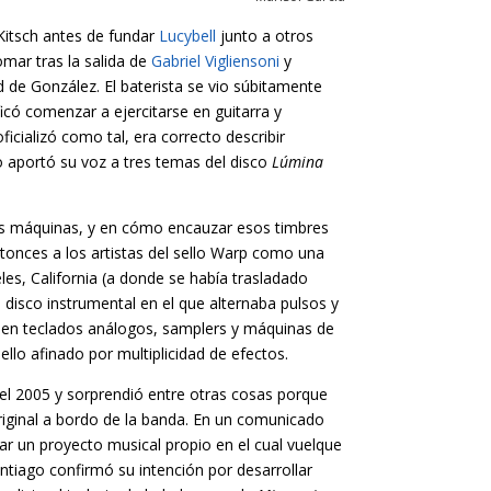
Kitsch antes de fundar
Lucybell
junto a otros
mar tras la salida de
Gabriel Vigliensoni
y
d de González. El baterista se vio súbitamente
ificó comenzar a ejercitarse en guitarra y
cializó como tal, era correcto describir
 aportó su voz a tres temas del disco
Lúmina
 las máquinas, y en cómo encauzar esos timbres
ntonces a los artistas del sello Warp como una
les, California (a donde se había trasladado
n disco instrumental en el que alternaba pulsos y
ria en teclados análogos, samplers y máquinas de
lo afinado por multiplicidad de efectos.
l 2005 y sorprendió entre otras cosas porque
ginal a bordo de la banda. En un comunicado
zar un proyecto musical propio en el cual vuelque
Santiago confirmó su intención por desarrollar