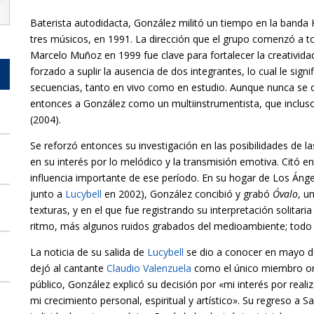
Baterista autodidacta, González militó un tiempo en la banda 
tres músicos, en 1991. La dirección que el grupo comenzó a to
Marcelo Muñoz en 1999 fue clave para fortalecer la creativida
forzado a suplir la ausencia de dos integrantes, lo cual le sign
secuencias, tanto en vivo como en estudio. Aunque nunca se ofi
entonces a González como un multiinstrumentista, que incluso
(2004).
Se reforzó entonces su investigación en las posibilidades de
en su interés por lo melódico y la transmisión emotiva. Citó e
influencia importante de ese período. En su hogar de Los Ánge
junto a
Lucybell
en 2002), González concibió y grabó
Óvalo
, u
texturas, y en el que fue registrando su interpretación solita
ritmo, más algunos ruidos grabados del medioambiente; todo el
La noticia de su salida de
Lucybell
se dio a conocer en mayo de
dejó al cantante
Claudio Valenzuela
como el único miembro ori
público, González explicó su decisión por «mi interés por reali
mi crecimiento personal, espiritual y artístico». Su regreso a 