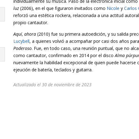
individualmente su música. Pasó de la electrónica inicial como
luz
(2006), en el que figuraron invitados como
Nicole
y
Carlos
reforzó una estética rockera, relacionada a una actitud autora
propio cantautor.
Aquí, ahora
(2010) fue su primera autoedición, y su salida pre
Lucybell
, a quienes volvió a acompañar por casi dos años para
Poderoso
. Fue, en todo caso, una reunión puntual, que no alc
como cantautor, confirmado en 2014 por el disco
Alma púrpu
nuevamente la habilidad excepcional de quien puede hacerse 
ejeución de batería, teclados y guitarra.
Actualizado el 30 de noviembre de 2023