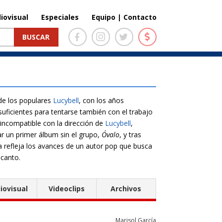
iovisual
Especiales
Equipo | Contacto
de los populares
Lucybell
, con los años
suficientes para tentarse también con el trabajo
incompatible con la dirección de
Lucybell
,
r un primer álbum sin el grupo,
Óvalo
, y tras
a refleja los avances de un autor pop que busca
 canto.
iovisual
Videoclips
Archivos
Marisol García