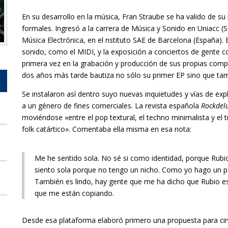
En su desarrollo en la música, Fran Straube se ha valido de su
formales. Ingresó a la carrera de Música y Sonido en Uniacc (
Música Electrónica, en el nstituto SAE de Barcelona (España). 
sonido, como el MIDI, y la exposición a conciertos de gente 
primera vez en la grabación y producción de sus propias comp
dos años más tarde bautiza no sólo su primer EP sino que tamb
Se instalaron así dentro suyo nuevas inquietudes y vías de e
a un género de fines comerciales. La revista española
Rockdel
moviéndose «entre el pop textural, el techno minimalista y el 
folk catártico». Comentaba ella misma en esa nota:
Me he sentido sola. No sé si como identidad, porque Rubio
siento sola porque no tengo un nicho. Como yo hago un p
También es lindo, hay gente que me ha dicho que Rubio es
que me están copiando.
Desde esa plataforma elaboró primero una propuesta para cin