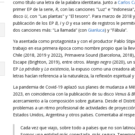
como título una letra de la palabra identitaria. Junto a
Carlos 
primer EP de la serie,
R
, con las canciones "Luz" e "Indonesia
disco
U
, con "Las plantas" y "El tesoro". Para marzo de 2018 
publicación de los EP
B
,
I
y
O
y esa serie de registros le permit
dos canciones más: “La llamada” (con
Gianluca
) y “Fábula”.
Ya asentada como protagonista y con el productor Pablo Stipic
trabajo en esa primera época como nombre propio que la llev
Chile (2018, 2019 y 2022), Primavera Sound (Barcelona, 2018)
Escape (Brighton, 2019), entre otros.
Mango negro
(2020), un 
EP
La pérdida
y
La existencia
, la expuso como una creadora ab
letras hacían referencia a la naturaleza, la reflexión espiritual 
La pandemia de Covid-19 aplazó sus planes de mudanza a Méxic
2023, en coincidencia con la publicación de su disco
Venus & B
acercamiento a la composición sobre guitarra. Desde el Distrit
problemas a un ritmo profesional de actividades de proyección
Estados Unidos, Argentina y otros países. Comentaba al respe
Cada vez que viajo, sobre todo a países que no son latin
Somos una entidad más conectada, más segura. Tenemos al