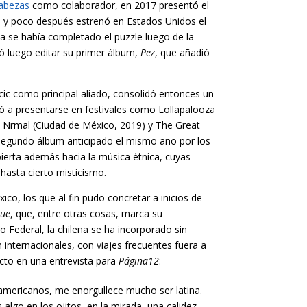
Cabezas
como colaborador, en 2017 presentó el
", y poco después estrenó en Estados Unidos el
ya se había completado el puzzle luego de la
ió luego editar su primer álbum,
Pez
, que añadió
ic como principal aliado, consolidó entonces un
ó a presentarse en festivales como Lollapalooza
, Nrmal (Ciudad de México, 2019) y The Great
segundo álbum anticipado el mismo año por los
ierta además hacia la música étnica, cuyas
y hasta cierto misticismo.
o, los que al fin pudo concretar a inicios de
lue
, que, entre otras cosas, marca su
o Federal, la chilena se ha incorporado sin
 internacionales, con viajes frecuentes fuera a
cto en una entrevista para
Página12
:
oamericanos, me enorgullece mucho ser latina.
go en los ojitos, en la mirada, una calidez