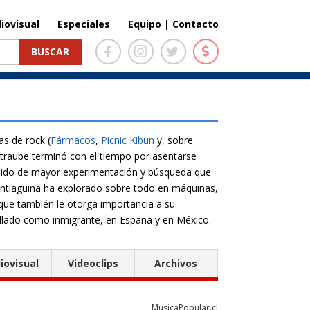
iovisual
Especiales
Equipo | Contacto
s de rock (
Fármacos
,
Picnic Kibun
y, sobre
Straube terminó con el tiempo por asentarse
onido de mayor experimentación y búsqueda que
santiaguina ha explorado sobre todo en máquinas,
 que también le otorga importancia a su
rrollado como inmigrante, en España y en México.
iovisual
Videoclips
Archivos
MusicaPopular.cl