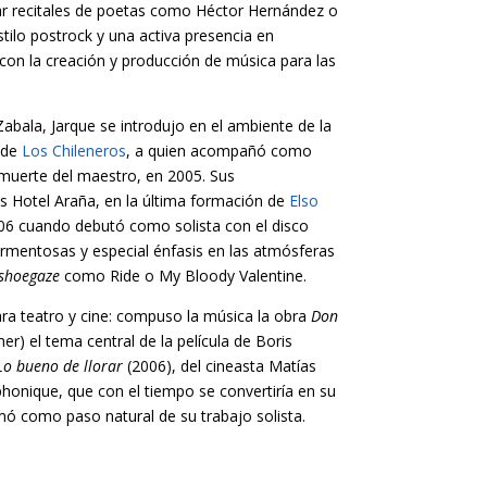
zar recitales de poetas como Héctor Hernández o
tilo postrock y una activa presencia en
con la creación y producción de música para las
abala, Jarque se introdujo en el ambiente de la
 de
Los Chileneros
, a quien acompañó como
 muerte del maestro, en 2005. Sus
s Hotel Araña, en la última formación de
Elso
006 cuando debutó como solista con el disco
ormentosas y especial énfasis en las atmósferas
shoegaze
como Ride o My Bloody Valentine.
ara teatro y cine: compuso la música la obra
Don
r) el tema central de la película de Boris
Lo bueno de llorar
(2006), del cineasta Matías
phonique, que con el tiempo se convertiría en su
rmó como paso natural de su trabajo solista.