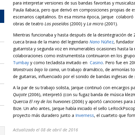
para interpretar versiones de sus bandas favoritas y musicali
Paula Ilabaca, pero que derivó en composiciones propias de es
escenarios capitalinos. En esa misma época, Jarque colaboró 
obras de teatro
Los poseídos
(2000) y
La micro
(2001).
Mientras funcionaba y hasta después de la desintegración de Z
cueca brava de la mano del legendario
Nano
Núñez
, fundador
guitarrista y segunda voz en innumerables ocasiones hasta la
colaboraciones como instrumentista continuaron en los grupo
Tumbay
y como tecladista invitado en
Casino
. Pero fue en 2
Monstruos bajo la cama
, un trabajo dramático, de armonías t
de guitarras, influenciado por el sonido de bandas inglesas de
A la par de su trabajo solista, Jarque continuó con encargos p
Quijote
(2006), interpretó (con su fugaz banda de música klezme
Quercia
El rey de los huevones
(2006) y aportó canciones para
Bize. Un año antes, Jarque había iniciado el sello LeRockPsico
proyecto más duradero junto a
Inverness
, el cuarteto que fo
Actualizado el 08 de abril de 2016