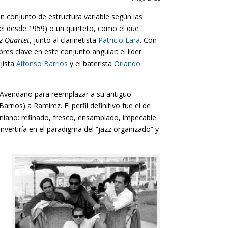
 un conjunto de estructura variable según las
el desde 1959) o un quinteto, como el que
z Quartet
, junto al clarinetista
Patricio Lara
. Con
res clave en este conjunto angular: el líder
ajista
Alfonso Barrios
y el baterista
Orlando
a Avendaño para reemplazar a su antiguo
rios) a Ramírez. El perfil definitivo fue el de
rniano: refinado, fresco, ensamblado, impecable.
vertiría en el paradigma del “jazz organizado” y