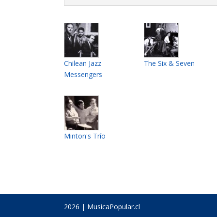
Chilean Jazz
The Six & Seven
Messengers
Minton's Trío
2026 | MusicaPopular.cl