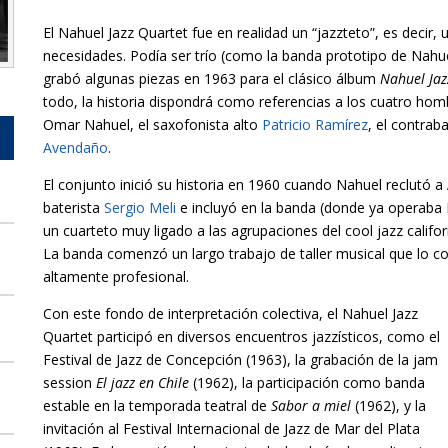
El Nahuel Jazz Quartet fue en realidad un “jazzteto”, es decir,
necesidades. Podía ser trío (como la banda prototipo de Nahu
grabó algunas piezas en 1963 para el clásico álbum
Nahuel Jaz
todo, la historia dispondrá como referencias a los cuatro homb
Omar Nahuel, el saxofonista alto
Patricio Ramírez
, el contrab
Avendaño
.
El conjunto inició su historia en 1960 cuando Nahuel reclutó 
baterista
Sergio Meli
e incluyó en la banda (donde ya operaba Bar
un cuarteto muy ligado a las agrupaciones del cool jazz califo
La banda comenzó un largo trabajo de taller musical que lo con
altamente profesional.
Con este fondo de interpretación colectiva, el Nahuel Jazz
Quartet participó en diversos encuentros jazzísticos, como el
Festival de Jazz de Concepción (1963), la grabación de la jam
session
El jazz en Chile
(1962), la participación como banda
estable en la temporada teatral de
Sabor a miel
(1962), y la
invitación al Festival Internacional de Jazz de Mar del Plata