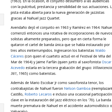
(1963). En la ocasión, el conjunto deslumbró a las audiencias
con la pulcritud, prestancia y sensibilidad de sus actuaciones. 
pista estaba abierta para la nueva generación de jazzistas
gracias al Nahuel Jazz Quartet.
Avendaño dejó el conjunto en 1963 y Ramírez en 1964. Nahue
comenzó entonces una rotativa de incorporaciones de nuevo
solistas altamente preparados, pero que en cierta forma le
quitaron el cartel de banda única que se había instaurado por
tres años ininterrumpidos. Ingresaron los bateristas
Waldo
Cáceres
(con quien el cuarteto actuó en el Festival de Viña del
Mar de 1964) y Jaime Farfán (quien junto al saxofonista
Oscar
Acevedo
estaría en la tercera grabación del grupo:
Villavicenci
361
, 1965) como bateristas.
Además de Mario Escobar Jr como saxofonista tenor, los
contrabajistas de Nahuel fueron
Nelson Gamboa
(reemplazante
Castillo,
Roberto Lecaros
e incluso una ocasional participació
clave en la instauración del jazz eléctrico en los '70). La band
muerte prematura de Nahuel en el accidente automovilístico o
Valparaíso.