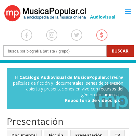
El
Catálogo Audiovisual de MusicaPopular.cl
reúne
películas de ficción y documentales, series de televisión
abierta y presentaciones en vivo con recursos del
género documental
|
Repositorio de videoclips
♦
Presentación
Documental
Ficción
Presentación
TV