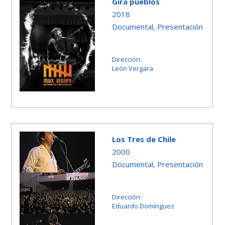
Gira pueblos
2018
Documental, Presentación
Dirección:
León Vergara
Los Tres de Chile
2000
Documental, Presentación
Dirección:
Eduardo Domínguez