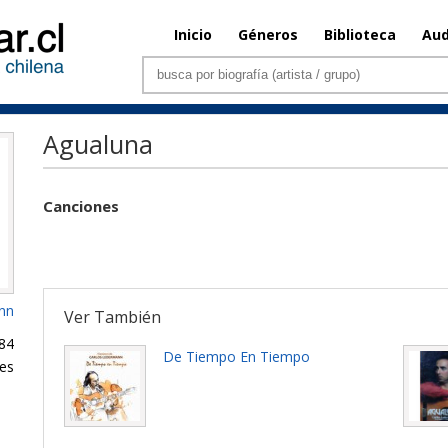
Inicio
Géneros
Biblioteca
Aud
Agualuna
Canciones
nn
Ver También
84
De Tiempo En Tiempo
es